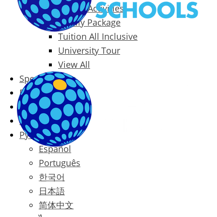
Packages & Activities
Family Package
Tuition All Inclusive
University Tour
View All
Special Offers
Prices
Blog
Contact
Русский
Español
Português
한국어
日本語
简体中文