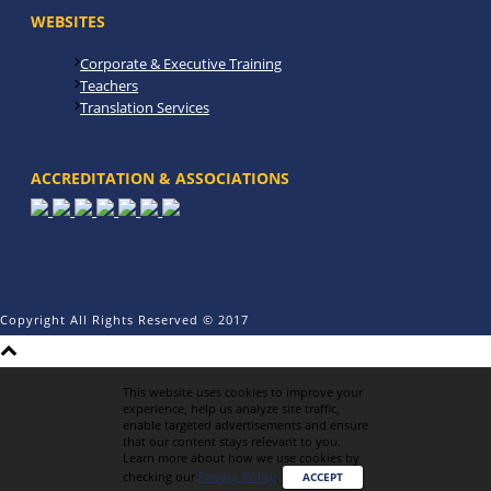
WEBSITES
Corporate & Executive Training
Teachers
Translation Services
ACCREDITATION & ASSOCIATIONS
Copyright All Rights Reserved © 2017
This website uses cookies to improve your
experience, help us analyze site traffic,
enable targeted advertisements and ensure
that our content stays relevant to you.
Learn more about how we use cookies by
checking our
Privacy Policy
.
ACCEPT