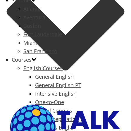
Schools
Atlanta
Aventura
Boston
Fort Lauderdale
Miami
San Francisco
Courses
English Courses
General English
General English PT
Intensive English
One-to-One
Specialized Courses
Exam Preparation
Business English