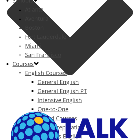
Schools
Atlanta
Aventura
Boston
Fort Lauderdale
Miami
San Francisco
Courses
English Courses
General English
General English PT
Intensive English
One-to-One
Specialized Courses
Exam Preparation
Business English