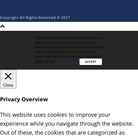
Copyright All Rights Reserved © 2017
This website uses cookies to improve your
experience, help us analyze site traffic,
enable targeted advertisements and ensure
that our content stays relevant to you.
Learn more about how we use cookies by
checking our
Privacy Policy
.
ACCEPT
Close
Privacy Overview
This website uses cookies to improve your
experience while you navigate through the website.
Out of these, the cookies that are categorized as