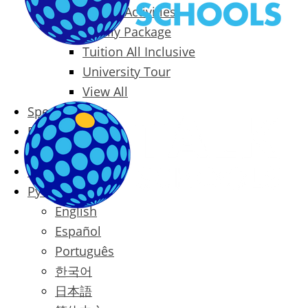
Packages & Activities
Family Package
Tuition All Inclusive
University Tour
View All
Special Offers
Prices
Blog
Contact
Русский
English
Español
Português
한국어
日本語