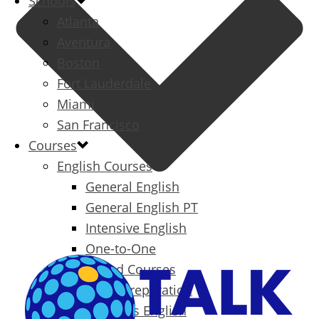
Schools
Atlanta
Aventura
Boston
Fort Lauderdale
Miami
San Francisco
Courses
English Courses
General English
General English PT
Intensive English
One-to-One
Specialized Courses
Exam Preparation
Business English