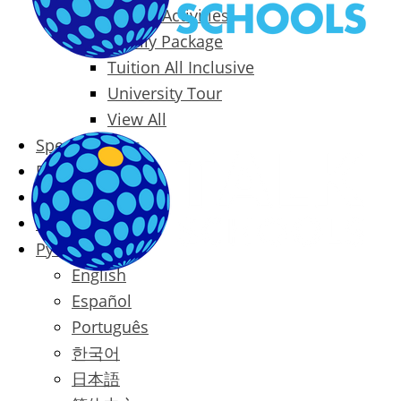
Packages & Activities
Family Package
Tuition All Inclusive
University Tour
View All
Special Offers
Prices
Blog
Contact
Русский
English
Español
Português
한국어
日本語