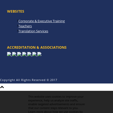
WEBSITES
Corporate & Executive Training
Teachers
Translation Services
ACCREDITATION & ASSOCIATIONS
Copyright All Rights Reserved © 2017
This website uses cookies to improve your
experience, help us analyze site traffic,
enable targeted advertisements and ensure
that our content stays relevant to you.
Learn more about how we use cookies by