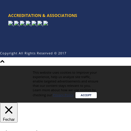
ACCREDITATION & ASSOCIATIONS
Copyright All Rights Reserved © 2017
This website uses cookies to improve your
experience, help us analyze site traffic,
enable targeted advertisements and ensure
that our content stays relevant to you.
Learn more about how we use cookies by
checking our
Privacy Policy
.
ACCEPT
Fechar