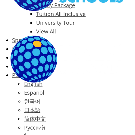
Family Package
Tuition All Inclusive
University Tour
View All
Special Offers
Prices
Blog
Contact
Português
English
Español
한국어
日本語
简体中文
Русский