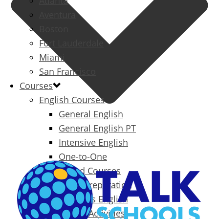
Atlanta
Aventura
Boston
Fort Lauderdale
Miami
San Francisco
Courses
English Courses
General English
General English PT
Intensive English
One-to-One
Specialized Courses
Exam Preparation
Business English
Packages & Activities