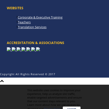
WEBSITES
Corporate & Executive Training
Teachers
Translation Services
ACCREDITATION & ASSOCIATIONS
Copyright All Rights Reserved © 2017
This website uses cookies to improve your
experience, help us analyze site traffic,
enable targeted advertisements and ensure
that our content stays relevant to you.
Learn more about how we use cookies by
checking our
Privacy Policy
.