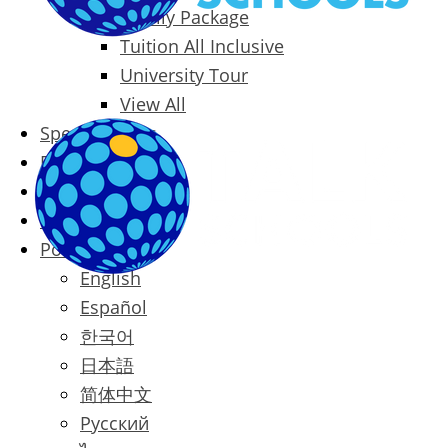
Family Package
Tuition All Inclusive
University Tour
View All
Special Offers
Prices
Blog
Contact
Português
English
Español
한국어
日本語
简体中文
Русский