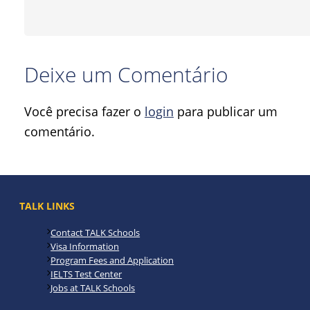
Deixe um Comentário
Você precisa fazer o
login
para publicar um
comentário.
TALK LINKS
Contact TALK Schools
Visa Information
Program Fees and Application
IELTS Test Center
Jobs at TALK Schools