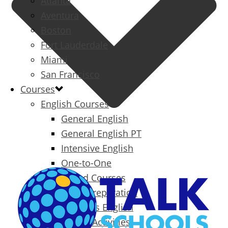
Atlanta
Aventura
Boston
Fort Lauderdale
Miami
San Francisco
Courses
English Courses
General English
General English PT
Intensive English
One-to-One
Specialized Courses
Exam Preparation
Business English
Packages & Activities