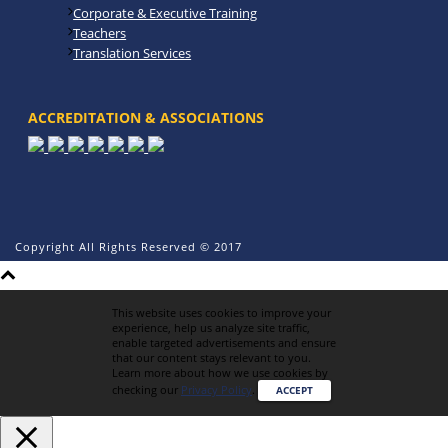
Corporate & Executive Training
Teachers
Translation Services
ACCREDITATION & ASSOCIATIONS
Copyright All Rights Reserved © 2017
This website uses cookies to improve your
experience, help us analyze site traffic,
enable targeted advertisements and ensure
that our content stays relevant to you.
Learn more about how we use cookies by
checking our
Privacy Policy
.
ACCEPT