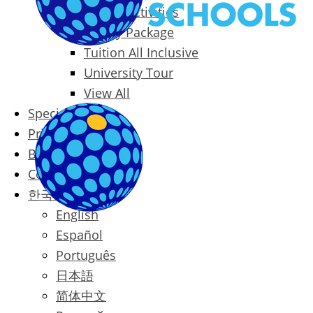
Packages & Activities
Family Package
Tuition All Inclusive
University Tour
View All
Special Offers
Prices
Blog
Contact
한국어
English
Español
Português
日本語
简体中文