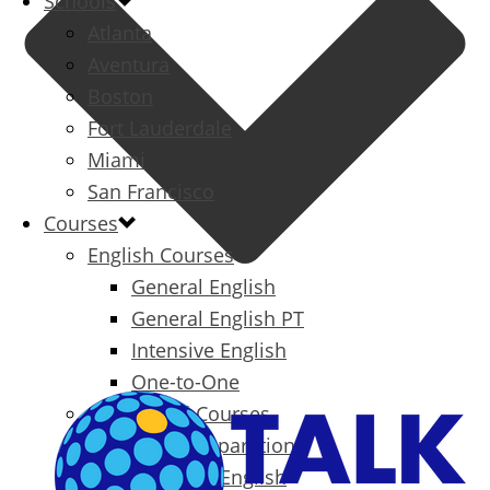
Schools
Atlanta
Aventura
Boston
Fort Lauderdale
Miami
San Francisco
Courses
English Courses
General English
General English PT
Intensive English
One-to-One
Specialized Courses
Exam Preparation
Business English