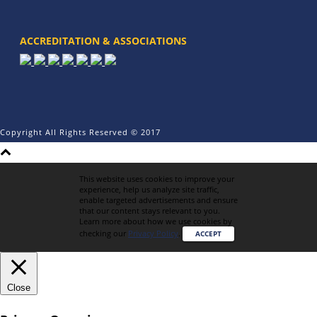
ACCREDITATION & ASSOCIATIONS
Copyright All Rights Reserved © 2017
This website uses cookies to improve your
experience, help us analyze site traffic,
enable targeted advertisements and ensure
that our content stays relevant to you.
Learn more about how we use cookies by
checking our
Privacy Policy
.
ACCEPT
Close