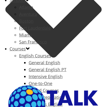
Schools
Atlanta
Aventura
Boston
Fort Lauderdale
Miami
San Francisco
Courses
English Courses
General English
General English PT
Intensive English
One-to-One
Specialized Courses
Exam Preparation
Business English