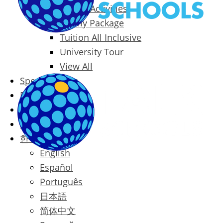
Packages & Activities
Family Package
Tuition All Inclusive
University Tour
View All
Special Offers
Prices
Blog
Contact
한국어
English
Español
Português
日本語
简体中文