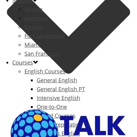
Schools
Atlanta
Aventura
Boston
Fort Lauderdale
Miami
San Francisco
Courses
English Courses
General English
General English PT
Intensive English
One-to-One
Specialized Courses
Exam Preparation
Business English