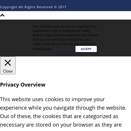
Copyright All Rights Reserved © 2017
This website uses cookies to improve your
experience, help us analyze site traffic,
enable targeted advertisements and ensure
that our content stays relevant to you.
Learn more about how we use cookies by
checking our
Privacy Policy
.
ACCEPT
Close
Privacy Overview
This website uses cookies to improve your
experience while you navigate through the website.
Out of these, the cookies that are categorized as
necessary are stored on your browser as they are