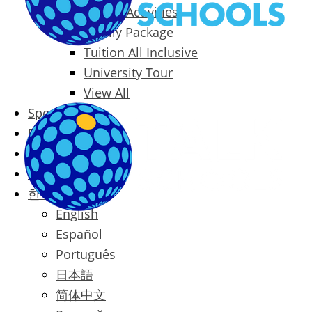
Packages & Activities
Family Package
Tuition All Inclusive
University Tour
View All
Special Offers
Prices
Blog
Contact
한국어
English
Español
Português
日本語
简体中文