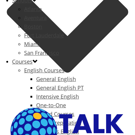
Schools
Atlanta
Aventura
Boston
Fort Lauderdale
Miami
San Francisco
Courses
English Courses
General English
General English PT
Intensive English
One-to-One
Specialized Courses
Exam Preparation
Business English