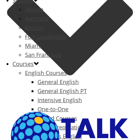
Schools
Atlanta
Aventura
Boston
Fort Lauderdale
Miami
San Francisco
Courses
English Courses
General English
General English PT
Intensive English
One-to-One
Specialized Courses
Exam Preparation
Business English