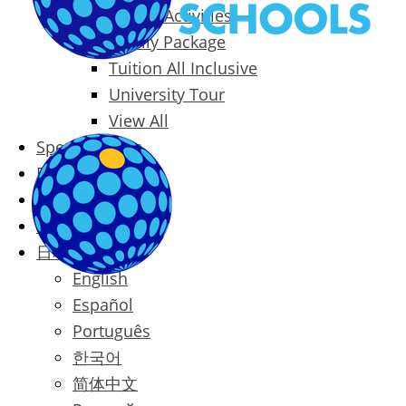
Packages & Activities
Family Package
Tuition All Inclusive
University Tour
View All
Special Offers
Prices
Blog
Contact
日本語
English
Español
Português
한국어
简体中文