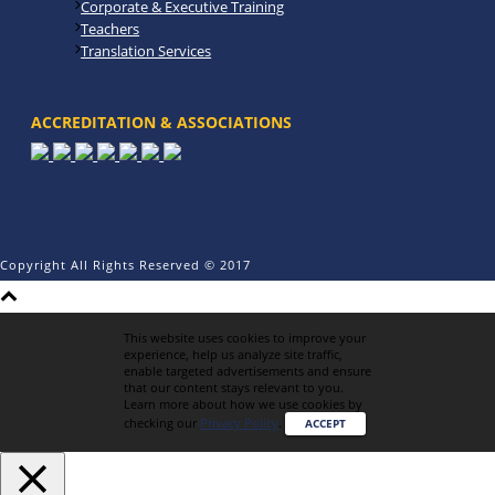
Corporate & Executive Training
Teachers
Translation Services
ACCREDITATION & ASSOCIATIONS
Copyright All Rights Reserved © 2017
This website uses cookies to improve your
experience, help us analyze site traffic,
enable targeted advertisements and ensure
that our content stays relevant to you.
Learn more about how we use cookies by
checking our
Privacy Policy
.
ACCEPT