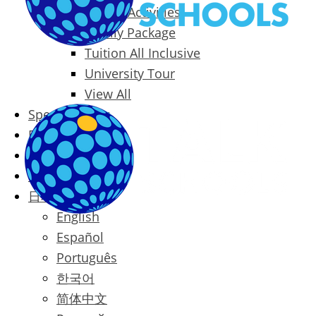
Packages & Activities
Family Package
Tuition All Inclusive
University Tour
View All
Special Offers
Prices
Blog
Contact
日本語
English
Español
Português
한국어
简体中文