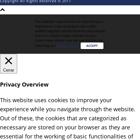
Copyright All Rights Reserved © 2017
This website uses cookies to improve your
experience, help us analyze site traffic,
enable targeted advertisements and ensure
that our content stays relevant to you.
Learn more about how we use cookies by
checking our
Privacy Policy
.
ACCEPT
Cerrar
Privacy Overview
This website uses cookies to improve your
experience while you navigate through the website.
Out of these, the cookies that are categorized as
necessary are stored on your browser as they are
essential for the working of basic functionalities of