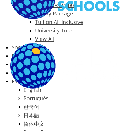
Packages & Activities
Family Package
Tuition All Inclusive
University Tour
View All
Special Offers
Prices
Blog
Contact
Español
English
Português
한국어
日本語
简体中文