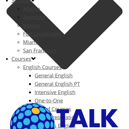
Schools
Atlanta
Aventura
Boston
Fort Lauderdale
Miami
San Francisco
Courses
English Courses
General English
General English PT
Intensive English
One-to-One
Specialized Courses
Exam Preparation
Business English