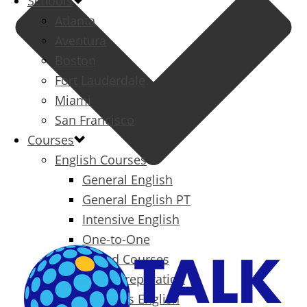
Schools
Atlanta
Aventura
Boston
Fort Lauderdale
Miami
San Francisco
Courses
English Courses
General English
General English PT
Intensive English
One-to-One
Specialized Courses
Exam Preparation
Business English