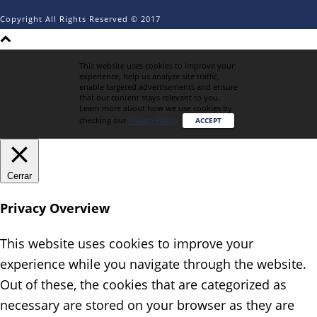
Copyright All Rights Reserved © 2017
This website uses cookies to improve your
experience, help us analyze site traffic,
enable targeted advertisements and ensure
that our content stays relevant to you.
Learn more about how we use cookies by
checking our
Privacy Policy
.
ACCEPT
Cerrar
Privacy Overview
This website uses cookies to improve your
experience while you navigate through the website.
Out of these, the cookies that are categorized as
necessary are stored on your browser as they are