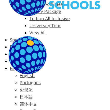
Packages & Activities
Family Package
Tuition All Inclusive
University Tour
View All
Special Offers
Prices
Blog
Contact
Español
English
Português
한국어
日本語
简体中文