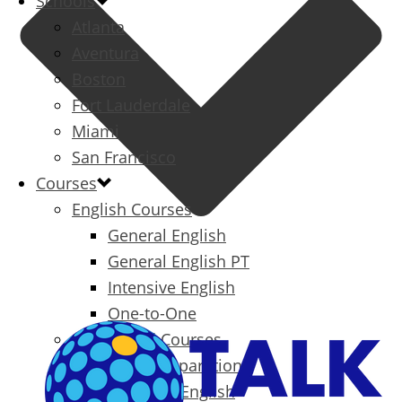
Schools
Atlanta
Aventura
Boston
Fort Lauderdale
Miami
San Francisco
Courses
English Courses
General English
General English PT
Intensive English
One-to-One
Specialized Courses
Exam Preparation
Business English