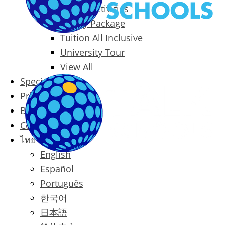
Packages & Activities
Family Package
Tuition All Inclusive
University Tour
View All
Special Offers
Prices
Blog
Contact
ไทย
English
Español
Português
한국어
日本語