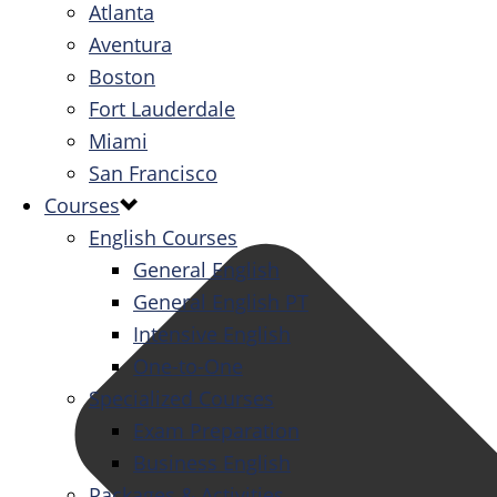
Atlanta
Aventura
Boston
Fort Lauderdale
Miami
San Francisco
Courses
English Courses
General English
General English PT
Intensive English
One-to-One
Specialized Courses
Exam Preparation
Business English
Packages & Activities