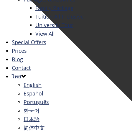
Family Package
Tuition All Inclusive
University Tour
View All
Special Offers
Prices
Blog
Contact
ไทย
English
Español
Português
한국어
日本語
简体中文