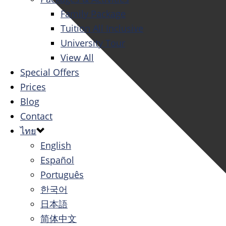
Family Package
Tuition All Inclusive
University Tour
View All
Special Offers
Prices
Blog
Contact
ไทย
English
Español
Português
한국어
日本語
简体中文