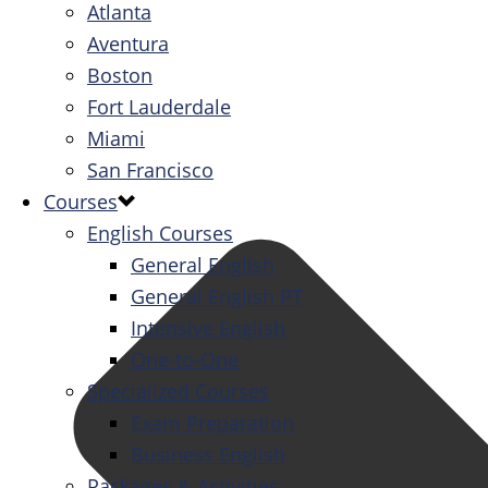
Atlanta
Aventura
Boston
Fort Lauderdale
Miami
San Francisco
Courses
English Courses
General English
General English PT
Intensive English
One-to-One
Specialized Courses
Exam Preparation
Business English
Packages & Activities