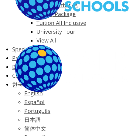
Packages & Activities
Family Package
Tuition All Inclusive
University Tour
View All
Special Offers
Prices
Blog
Contact
한국어
English
Español
Português
日本語
简体中文