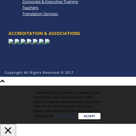
Corporate & Executive Training
Teachers
Translation Services
ACCREDITATION & ASSOCIATIONS
Copyright All Rights Reserved © 2017
This website uses cookies to improve your
experience, help us analyze site traffic,
enable targeted advertisements and ensure
that our content stays relevant to you.
Learn more about how we use cookies by
checking our
Privacy Policy
.
ACCEPT