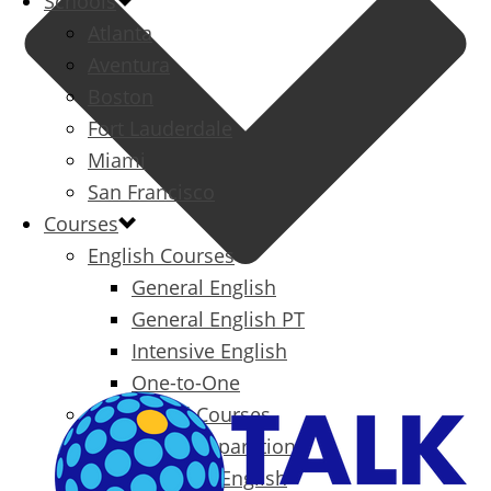
Schools
Atlanta
Aventura
Boston
Fort Lauderdale
Miami
San Francisco
Courses
English Courses
General English
General English PT
Intensive English
One-to-One
Specialized Courses
Exam Preparation
Business English