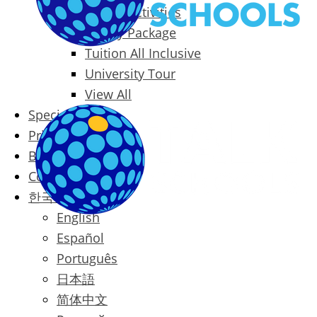
Packages & Activities
Family Package
Tuition All Inclusive
University Tour
View All
Special Offers
Prices
Blog
Contact
한국어
English
Español
Português
日本語
简体中文