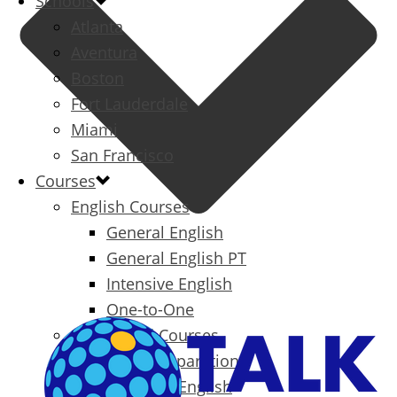
Schools
Atlanta
Aventura
Boston
Fort Lauderdale
Miami
San Francisco
Courses
English Courses
General English
General English PT
Intensive English
One-to-One
Specialized Courses
Exam Preparation
Business English