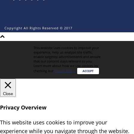
Copyright All Rights Reserved © 2017
This website uses cookies to improve your
experience, help us analyze site traffic,
enable targeted advertisements and ensure
that our content stays relevant to you.
Learn more about how we use cookies by
checking our
Privacy Policy
.
ACCEPT
Close
Privacy Overview
This website uses cookies to improve your
experience while you navigate through the website.