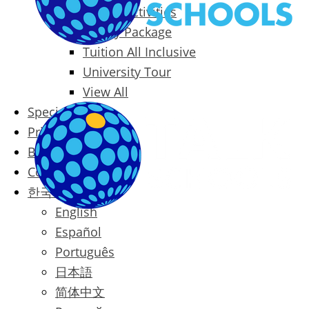
Packages & Activities
Family Package
Tuition All Inclusive
University Tour
View All
Special Offers
Prices
Blog
Contact
한국어
English
Español
Português
日本語
简体中文