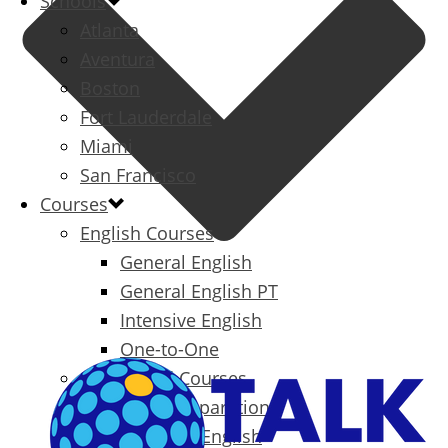
Schools
Atlanta
Aventura
Boston
Fort Lauderdale
Miami
San Francisco
Courses
English Courses
General English
General English PT
Intensive English
One-to-One
Specialized Courses
Exam Preparation
Business English