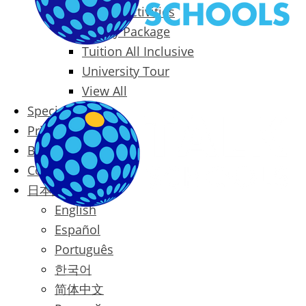
Packages & Activities
Family Package
Tuition All Inclusive
University Tour
View All
Special Offers
Prices
Blog
Contact
日本語
English
Español
Português
한국어
简体中文