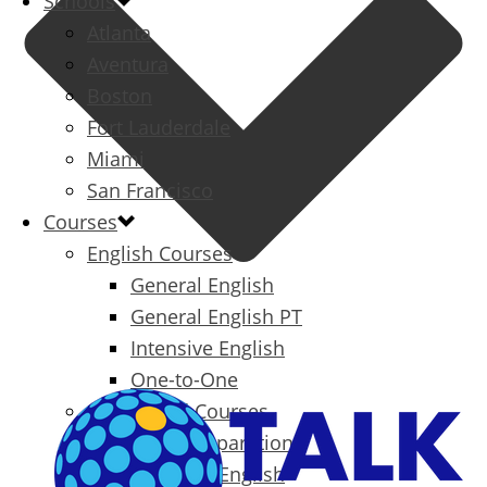
Schools
Atlanta
Aventura
Boston
Fort Lauderdale
Miami
San Francisco
Courses
English Courses
General English
General English PT
Intensive English
One-to-One
Specialized Courses
Exam Preparation
Business English