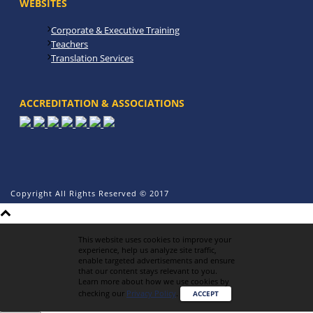
WEBSITES
Corporate & Executive Training
Teachers
Translation Services
ACCREDITATION & ASSOCIATIONS
Copyright All Rights Reserved © 2017
This website uses cookies to improve your
experience, help us analyze site traffic,
enable targeted advertisements and ensure
that our content stays relevant to you.
Learn more about how we use cookies by
checking our
Privacy Policy
.
ACCEPT