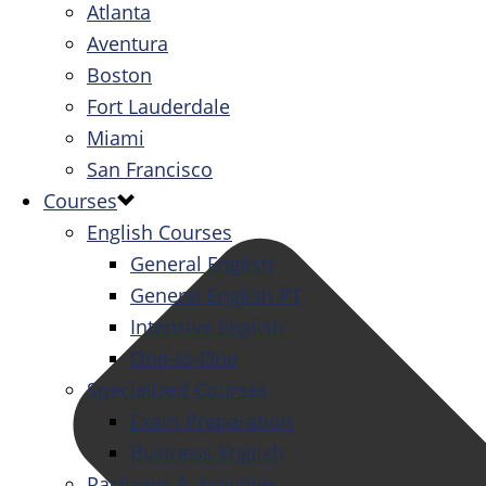
Atlanta
Aventura
Boston
Fort Lauderdale
Miami
San Francisco
Courses
English Courses
General English
General English PT
Intensive English
One-to-One
Specialized Courses
Exam Preparation
Business English
Packages & Activities