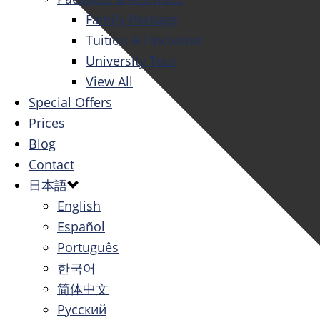
Family Package
Tuition All Inclusive
University Tour
View All
Special Offers
Prices
Blog
Contact
日本語
English
Español
Português
한국어
简体中文
Русский