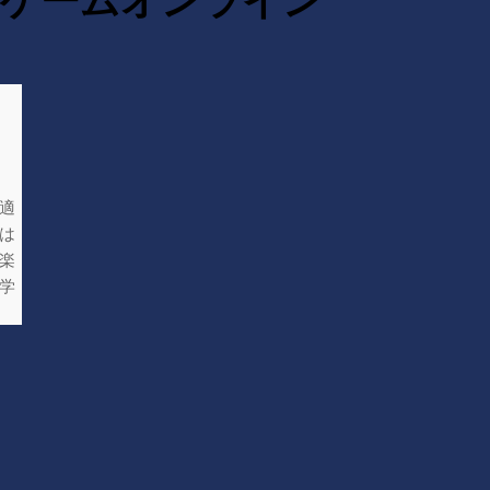
適
は
楽
学