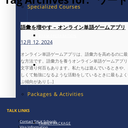
Specialized Courses
語彙を増やす – オンライン単語ゲームアプリ
EXAM PREPARATION
12月 12, 2024
オンライン単語ゲームアプリは、語彙力を高めるのに最
な方法です。語彙力を養うオンライン単語ゲームアプリ
BUSINESS ENGLISH
文字通り何百もあります。私たちは遊んでいるときや、
しくて勉強になるような活動をしているときに最もよく
ぶ傾向があり […]
Packages & Activities
TALK LINKS
Contact TALK Schools
FAMILY PACKAGE
Visa Information