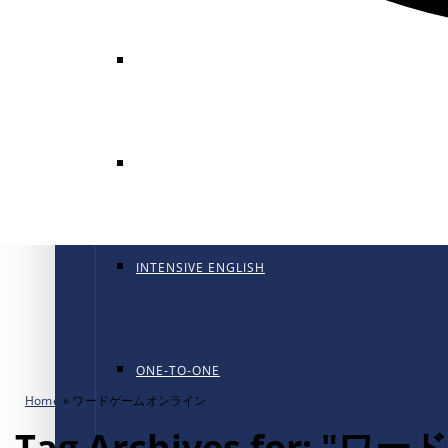
GENERAL ENGLISH
GENERAL ENGLISH PT
INTENSIVE ENGLISH
ONE-TO-ONE
Home
»
ワードゲームオンライン
Tag Archives for: 