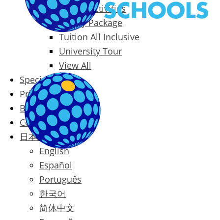
Packages & Activities
Family Package
Tuition All Inclusive
University Tour
View All
Special Offers
Prices
Blog
Contact
日本語
English
Español
Português
한국어
简体中文