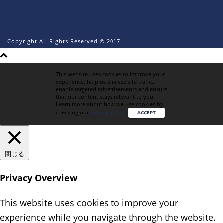
Copyright All Rights Reserved © 2017
This website uses cookies to improve your
experience, help us analyze site traffic,
enable targeted advertisements and ensure
that our content stays relevant to you.
Learn more about how we use cookies by
checking our
Privacy Policy
.
ACCEPT
閉じる
Privacy Overview
This website uses cookies to improve your
experience while you navigate through the website.