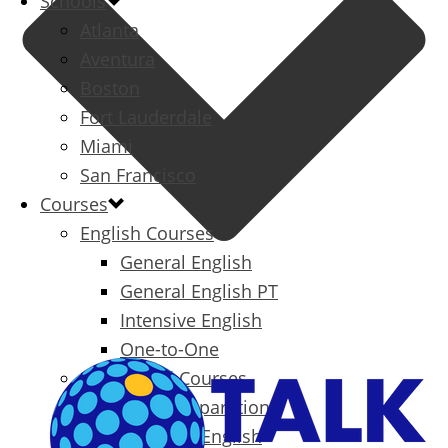
Schools
Atlanta
Aventura
Boston
Fort Lauderdale
Miami
San Francisco
Courses
English Courses
General English
General English PT
Intensive English
One-to-One
Specialized Courses
Exam Preparation
Business English